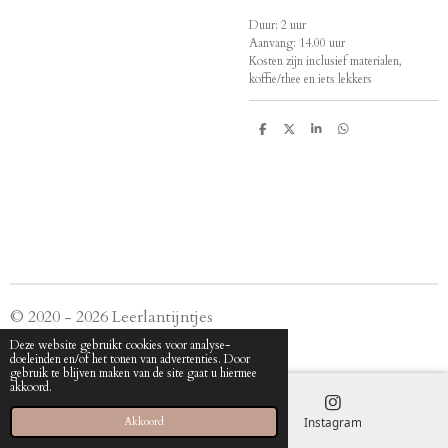
Duur: 2 uur
Aanvang: 14.00 uur
Kosten zijn inclusief materialen,
koffie/thee en iets lekkers
D
D
S
D
e
e
h
e
l
e
a
l
e
l
r
e
n
e
n
© 2020 - 2026 Leerlantijntjes
Powered by
JouwWeb
Deze website gebruikt cookies voor analyse-
doeleinden en/of het tonen van advertenties. Door
gebruik te blijven maken van de site gaat u hiermee
akkoord.
E-mailadres
Instagram
Akkoord