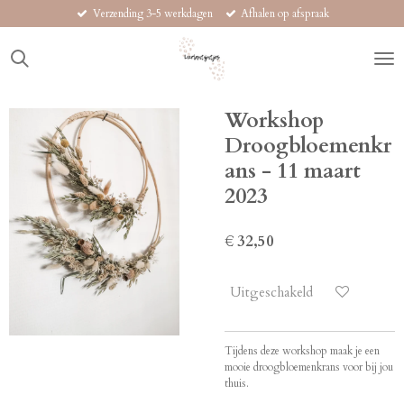
Verzending 3-5 werkdagen
Afhalen op afspraak
Ga
direct
naar
de
hoofdinhoud
Workshop
Droogbloemenkr
ans - 11 maart
2023
€ 32,50
Uitgeschakeld
Tijdens deze workshop maak je een
mooie droogbloemenkrans voor bij jou
thuis.