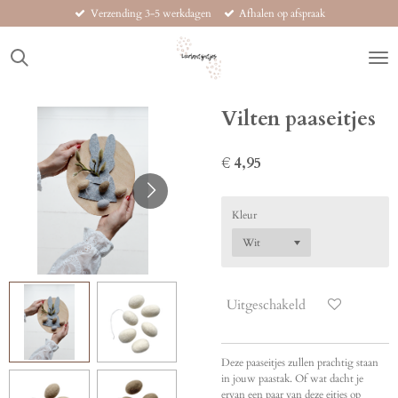
Verzending 3-5 werkdagen
Afhalen op afspraak
Ga
direct
naar
de
hoofdinhoud
Vilten paaseitjes
€ 4,95
Kleur
Uitgeschakeld
Deze paaseitjes zullen prachtig staan
in jouw paastak. Of wat dacht je
ervan een paar van deze eitjes op