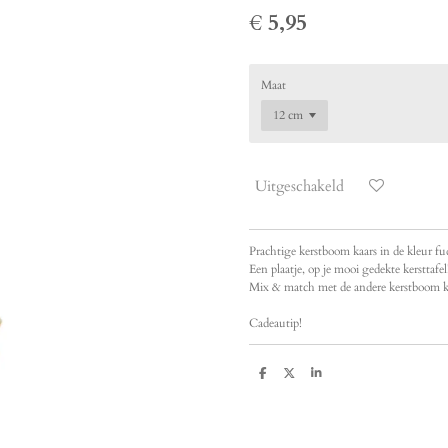
€ 5,95
Maat
Uitgeschakeld
Prachtige kerstboom kaars in de kleur f
Een plaatje, op je mooi gedekte kersttafel
Mix & match met de andere kerstboom k
Cadeautip!
D
D
S
e
e
h
l
e
a
e
l
r
n
e