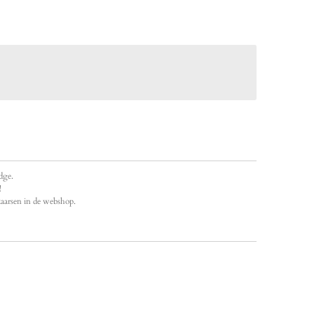
udge.
!
aarsen in de webshop.