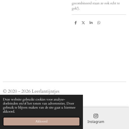
gecombineerd staan ze ook echt te
gek!).
D
D
S
D
e
e
h
e
l
e
a
l
e
l
r
e
n
e
n
© 2020 - 2026 Leerlantijntjes
Powered by
JouwWeb
Deze website gebruikt cookies voor analyse-
doeleinden en/of het tonen van advertenties. Door
gebruik te blijven maken van de site gaat u hiermee
akkoord.
E-mailadres
Instagram
Akkoord