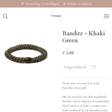
Verzending 3-5 werkdagen
Afhalen op afspraak
Ga
direct
naar
de
hoofdinhoud
Banditz - Khaki
Green
€ 3,00
Uitgeschakeld
Nooit meer een saai of te strak
elastiekje om je pols!
Met de aanschaf van deze superleuke
Banditz, heb je altijd een haarelastiekje
bij de hand en je hebt er meteen een
leuke armband bij (of meerdere, want