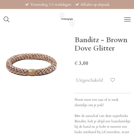
Verzending 3-5 werkdagen
Afhalen op afspraak
Ga
direct
naar
de
hoofdinhoud
Banditz - Brown
Dove Glitter
€ 3,00
Uitgeschakeld
Nooit meer een saai of te strak
elastiekje om je pols!
Met de aanschaf van deze superleuke
Banditz, heb je altijd een haarelastiekje
bij de hand en je hebt er meteen een
leuke armband bij (of meerdere, want