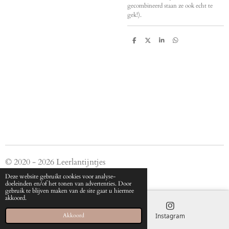
gecombineerd staan ze ook echt te
gek!).
D
D
S
D
e
e
h
e
l
e
a
l
e
l
r
e
n
e
n
© 2020 - 2026 Leerlantijntjes
Powered by
JouwWeb
Deze website gebruikt cookies voor analyse-
doeleinden en/of het tonen van advertenties. Door
gebruik te blijven maken van de site gaat u hiermee
akkoord.
E-mailadres
Instagram
Akkoord