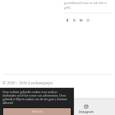
gecombineerd staan ze ook echt te
gek!).
D
D
S
D
e
e
h
e
l
e
a
l
e
l
r
e
n
e
n
© 2020 - 2026 Leerlantijntjes
Powered by
JouwWeb
Deze website gebruikt cookies voor analyse-
doeleinden en/of het tonen van advertenties. Door
gebruik te blijven maken van de site gaat u hiermee
akkoord.
E-mailadres
Instagram
Akkoord