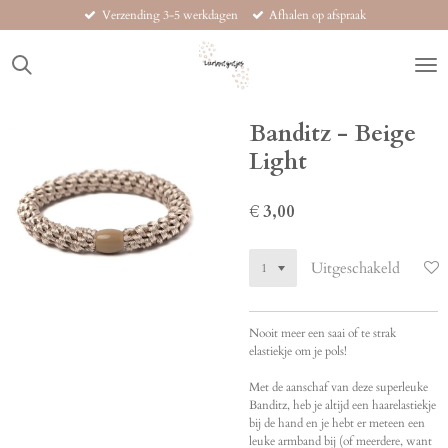
Verzending 3-5 werkdagen
Afhalen op afspraak
Ga
direct
naar
de
hoofdinhoud
Banditz - Beige
Light
€ 3,00
Uitgeschakeld
Nooit meer een saai of te strak
elastiekje om je pols!
Met de aanschaf van deze superleuke
Banditz, heb je altijd een haarelastiekje
bij de hand en je hebt er meteen een
leuke armband bij (of meerdere, want