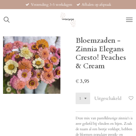
Verzending 3-5 werkdagen
Afhalen op afspraak
Ga
direct
naar
de
hoofdinhoud
Bloemzaden -
Zinnia Elegans
Cresto! Peaches
& Cream
€ 3,95
Uitgeschakeld
Deze mix van pastelkleurige zinnia's is
zeer geliefd bij vlinders en bijen. Zoals
de naam al een beetje verklapt, hebben
de bloemen populaire perzik- en