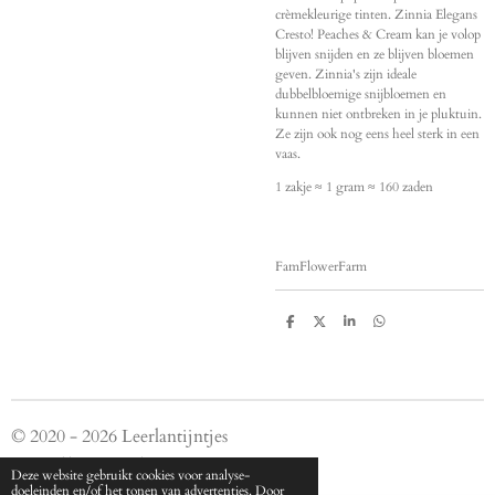
crèmekleurige tinten. Zinnia Elegans
Cresto! Peaches & Cream kan je volop
blijven snijden en ze blijven bloemen
geven. Zinnia's zijn ideale
dubbelbloemige snijbloemen en
kunnen niet ontbreken in je pluktuin.
Ze zijn ook nog eens heel sterk in een
vaas.
1 zakje ≈ 1 gram ≈ 160 zaden
FamFlowerFarm
D
D
S
D
e
e
h
e
l
e
a
l
e
l
r
e
n
e
n
© 2020 - 2026 Leerlantijntjes
Powered by
JouwWeb
Deze website gebruikt cookies voor analyse-
doeleinden en/of het tonen van advertenties. Door