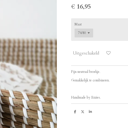
€ 16,95
Maat
Uitgeschakeld
Fijn neutraal broekje.
Gemakkelijk te combineren.
Handmade by Ezzies.
D
D
S
e
e
h
l
e
a
e
l
r
n
e