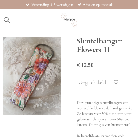
Verzending 3-5 werkdagen
Afhalen op afspraak
Ga
direct
naar
de
hoofdinhoud
Sleutelhanger
Flowers 11
€ 12,50
Uitgeschakeld
Deze prachtige sleutelhangers zijn
met veel liefde met de hand gemaakt.
Ze bestaan voor 50% uit het mooiste
geborduurde zijde en voor 50% uit
katoen. De ring is van brons metaal.
In hetzelfde atelier worden ook