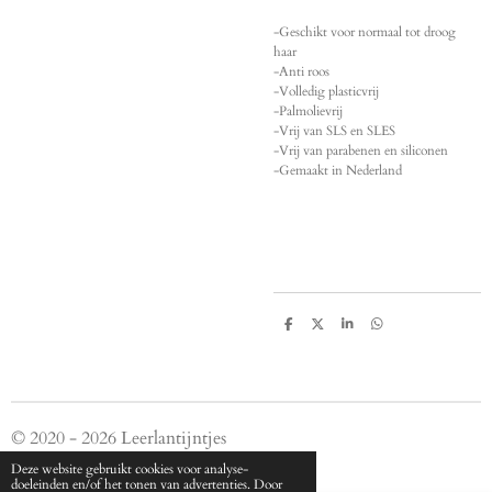
-Geschikt voor normaal tot droog
haar
-Anti roos
-Volledig plasticvrij
-Palmolievrij
-Vrij van SLS en SLES
-Vrij van parabenen en siliconen
-Gemaakt in Nederland
D
D
S
D
e
e
h
e
l
e
a
l
e
l
r
e
n
e
n
© 2020 - 2026 Leerlantijntjes
Powered by
JouwWeb
Deze website gebruikt cookies voor analyse-
doeleinden en/of het tonen van advertenties. Door