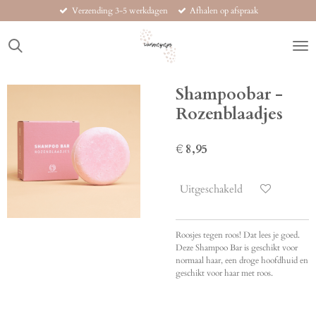
Verzending 3-5 werkdagen
Afhalen op afspraak
Ga
direct
naar
de
hoofdinhoud
Shampoobar -
Rozenblaadjes
€ 8,95
Uitgeschakeld
Roosjes tegen roos! Dat lees je goed.
Deze Shampoo Bar is geschikt voor
normaal haar, een droge hoofdhuid en
geschikt voor haar met roos.