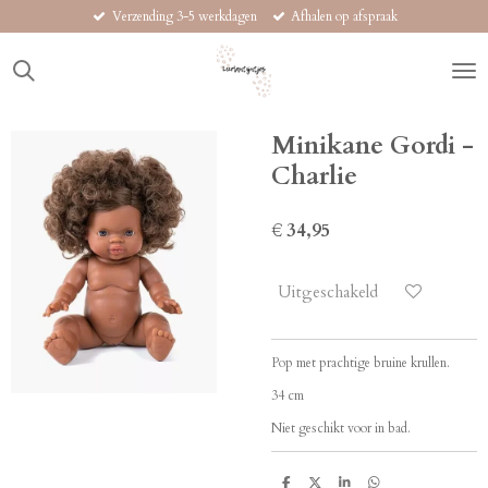
Verzending 3-5 werkdagen
Afhalen op afspraak
Ga
direct
naar
de
hoofdinhoud
Minikane Gordi -
Charlie
€ 34,95
Uitgeschakeld
Pop met prachtige bruine krullen.
34 cm
Niet geschikt voor in bad.
D
D
S
D