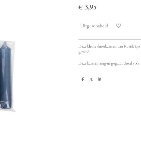
€ 3,95
Uitgeschakeld
Deze kleine dinerkaarsen van Rustik Lys 
geven!
Deze kaarsen zorgen gegarandeerd voor me
D
D
S
e
e
h
l
e
a
e
l
r
n
e