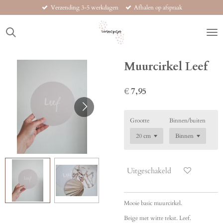
Verzending 3-5 werkdagen
Afhalen op afspraak
Ga
direct
naar
de
hoofdinhoud
Muurcirkel Leef
€ 7,95
Grootte
Binnen/buiten
Uitgeschakeld
Mooie basic muurcirkel.
Beige met witte tekst. Leef.