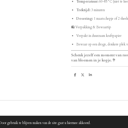
Temperatuur:
60-85°C (niet te he
Trektijd:
3 minuten
Dosering:
1 maatschepje of 2 theel
🛍️ Verpakking & Bewaartip
Verpakt in duurzaam kraftpapier
Bewaar op een droge, donkere plek v
Schenk jezelf een moment van rust
van bloemen in je kopje.
💐
D
D
S
e
e
h
l
e
a
e
l
r
n
e
Door gebruik te blijven maken van de site gaat u hiermee akkoord.