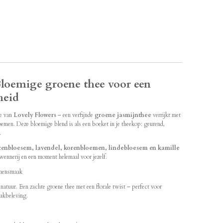
loemige groene thee voor een
heid
me van
Lovely Flowers
– een verfijnde
groene jasmijnthee
verrijkt met
emen. Deze bloemige blend is als een boeket in je theekop: geurend,
.
zenbloesem, lavendel, korenbloemen, lindebloesem en kamille
rwennerij en een moment helemaal voor jezelf.
emensmaak
atuur. Een zachte groene thee met een florale twist – perfect voor
aakbeleving.