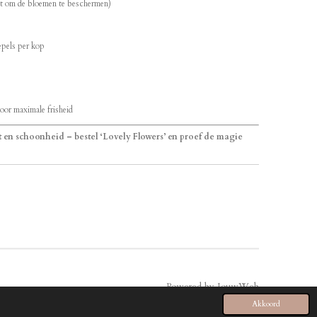
et om de bloemen te beschermen)
epels per kop
oor maximale frisheid
 en schoonheid – bestel ‘Lovely Flowers’ en proef de magie
Powered by
JouwWeb
Akkoord