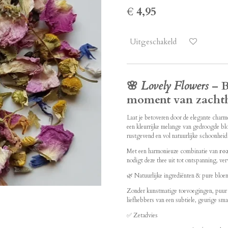
€ 4,95
Uitgeschakeld
🌸
Lovely Flowers
– B
moment van zacht
Laat je betoveren door de elegante char
een kleurrijke melange van gedroogde blo
rustgevend en vol natuurlijke schoonheid
Met een harmonieuze combinatie van
ro
nodigt deze thee uit tot ontspanning, ve
🌿 Natuurlijke ingrediënten & pure blo
Zonder kunstmatige toevoegingen, puur n
liefhebbers van een subtiele, geurige sm
✅ Zetadvies