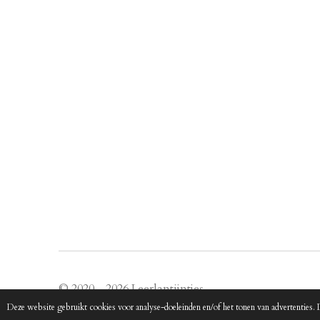
© 2020 - 2026 Leerlantijntjes
Deze website gebruikt cookies voor analyse-doeleinden en/of het tonen van advertenties. 