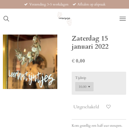
Verzending 3-5 werkdagen
Afhalen op afspraak
Ga
direct
naar
de
hoofdinhoud
Zaterdag 15
januari 2022
€ 0,00
Tijdstip
Uitgeschakeld
Kom gezellig een half uur sneupen.