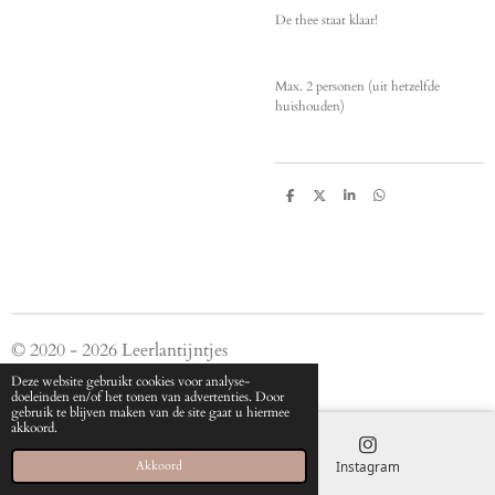
De thee staat klaar!
Max. 2 personen (uit hetzelfde
huishouden)
D
D
S
D
e
e
h
e
l
e
a
l
e
l
r
e
n
e
n
© 2020 - 2026 Leerlantijntjes
Powered by
JouwWeb
Deze website gebruikt cookies voor analyse-
doeleinden en/of het tonen van advertenties. Door
gebruik te blijven maken van de site gaat u hiermee
akkoord.
E-mailadres
Instagram
Akkoord