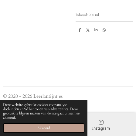
Inhoud: 200 ml
D
D
S
D
e
e
h
e
l
e
a
l
e
l
r
e
n
e
n
© 2020 - 2026 Leerlantijntjes
Powered by
JouwWeb
Deze website gebruikt cookies voor analyse-
doeleinden en/of het tonen van advertenties. Door
gebruik te blijven maken van de site gaat u hiermee
akkoord.
E-mailadres
Instagram
Akkoord