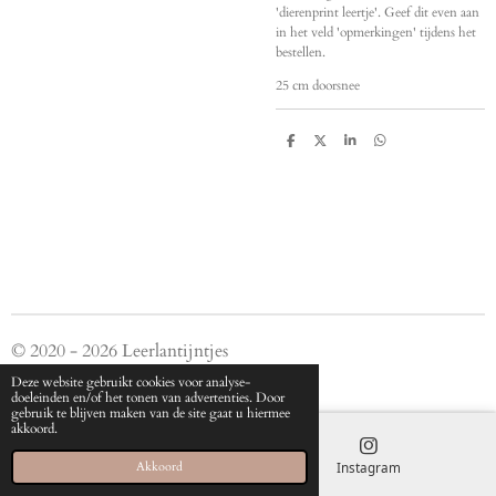
'dierenprint leertje'. Geef dit even aan
in het veld 'opmerkingen' tijdens het
bestellen.
25 cm doorsnee
D
D
S
D
e
e
h
e
l
e
a
l
e
l
r
e
n
e
n
© 2020 - 2026 Leerlantijntjes
Powered by
JouwWeb
Deze website gebruikt cookies voor analyse-
doeleinden en/of het tonen van advertenties. Door
gebruik te blijven maken van de site gaat u hiermee
akkoord.
E-mailadres
Instagram
Akkoord