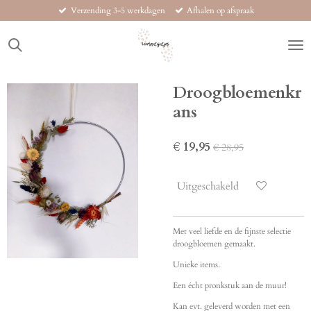
Verzending 3-5 werkdagen
Afhalen op afspraak
Ga
direct
naar
de
hoofdinhoud
Droogbloemenkr
ans
€ 19,95
€ 28,95
Uitgeschakeld
Met veel liefde en de fijnste selectie
droogbloemen gemaakt.
Unieke items.
Een écht pronkstuk aan de muur!
Kan evt. geleverd worden met een