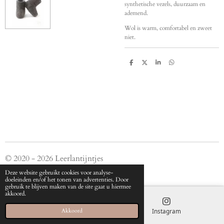
synthetische vezels, duurzaam en
ademend.
Wol is warm, comfortabel en zweet
niet.
D
D
S
D
e
e
h
e
l
e
a
l
e
l
r
e
n
e
n
© 2020 - 2026 Leerlantijntjes
Powered by
JouwWeb
Deze website gebruikt cookies voor analyse-
doeleinden en/of het tonen van advertenties. Door
gebruik te blijven maken van de site gaat u hiermee
akkoord.
E-mailadres
Instagram
Akkoord