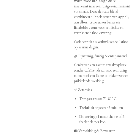
witte thee melange
die je
meeneemt naar een rustgevend moment
vol smaak. Deze delicate blend
combineert subtiele tonen van
appel,
aardbei, citroenverbena en
lindebloesem
voor een lichte en
verfrissende thee-ervaring.
Ook heerlijk als verkwikkende ijsthee
op warme dagen.
🌿 Fijnzinnig, fruitig & ontspannend
Geniet van een zachte smaakexplosie
zonder cafeïne, ideaal voor een rustig
moment of een lichte opkikker zonder
prikkelende werking.
✅ Zetadvies
Temperatuur:
70-80°C
Trektijd:
ongeveer 5 minuten
Dosering:
1 maatschepje of 2
theelepels per kop
🛍️ Verpakking & Bewaartip