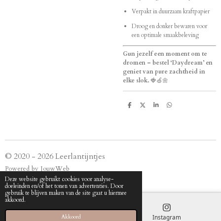
Verpakt in duurzaam kraftpapier
Droog en donker bewaren voor
een optimale smaakbeleving
Gun jezelf een moment om te
dromen – bestel ‘Daydream’ en
geniet van pure zachtheid in
elke slok.
🍓🍏🌼
D
D
S
D
e
e
h
e
l
e
a
l
e
l
r
e
n
e
n
© 2020 - 2026 Leerlantijntjes
Powered by
JouwWeb
Deze website gebruikt cookies voor analyse-
doeleinden en/of het tonen van advertenties. Door
gebruik te blijven maken van de site gaat u hiermee
akkoord.
E-mailadres
Instagram
Akkoord