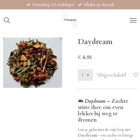
Verzending 3-5 werkdagen
Afhalen op afspraak
Ga
direct
naar
de
hoofdinhoud
Daydream
€ 4,95
Uitgeschakeld
☁️
Daydream
– Zachte
witte thee om even
lekker bij weg te
dromen
Laat je gedachten de vrije loop met
Daydream
– een zachte en fruitige