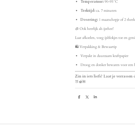
Temperatuur:
90-95°C
Trektijd:
ca. 7 minuten
Dosering:
1 maatschepje of 2 theele
🧊 Ook heerlijk als ijsthee!
Laat afkoelen, voeg ijsblokjes toe en geni
🛍️ Verpakking & Bewaartip
Verpakt in duurzaam kraftpapier
Droog en donker bewaren voor een bl
Zin in iets liefs? Laat je verrasse
🍑🍯🌺
D
D
S
e
e
h
l
e
a
e
l
r
n
e