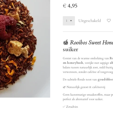
€ 4,95
Uitgeschakeld
🍯
Rooibos Sweet Hon
suiker
Geniet van de warme omhelzing van
R
en honeybush
, verrijkt met sappige
ab
balans tussen natuurlijk zoet, mild fruit
verwennen, zonder cafeïne of toegevoegd
De subtiele florale noot van
goudsbloe
🌿 Natuurlijk gezoet & cafeïnevrij
Geen kunstmatige smaakstoffen, maar 
perfect als alternatief voor suiker.
✅ Zetadvies