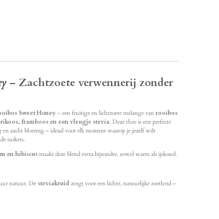
ey
– Zachtzoete verwennerij zonder
ooibos Sweet Honey
– een fruitige en lichtzoete melange van
rooibos
rikoos, framboos en een vleugje stevia
. Deze thee is een perfecte
ig en zacht bloemig – ideaal voor elk moment waarop je jezelf wilt
e suikers.
m en hibiscus
maakt deze blend extra bijzonder, zowel warm als ijskoud.
puur natuur. De
steviakruid
zorgt voor een lichte, natuurlijke zoetheid –