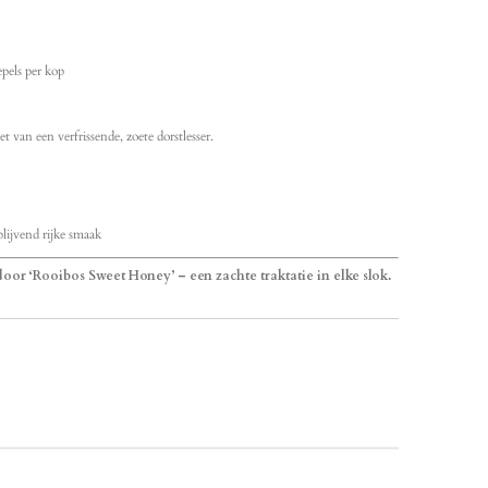
pels per kop
et van een verfrissende, zoete dorstlesser.
ijvend rijke smaak
n door ‘Rooibos Sweet Honey’ – een zachte traktatie in elke slok.