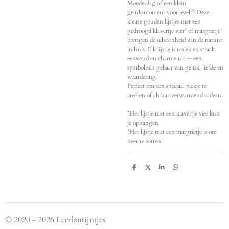
Moederdag of een klein
geluksmoment voor jezelf? Deze
kleine gouden lijstjes met een
gedroogd klavertje vier* of margrietje*
brengen de schoonheid van de natuur
in huis. Elk lijstje is uniek en straalt
eenvoud en charme uit — een
symbolisch gebaar van geluk, liefde en
waardering.
Perfect om een speciaal plekje te
creëren of als hartverwarmend cadeau.
*Het lijstje met een klavertje vier kun
je ophangen.
*Het lijstje met een margrietje is om
neer te zetten.
D
D
S
D
e
e
h
e
l
e
a
l
e
l
r
e
n
e
n
© 2020 - 2026 Leerlantijntjes