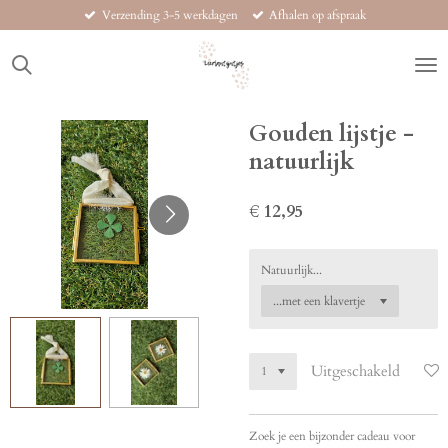
Verzending 3-5 werkdagen
Afhalen op afspraak
Ga
direct
naar
de
hoofdinhoud
Gouden lijstje -
natuurlijk
€ 12,95
Natuurlijk...
Uitgeschakeld
Zoek je een bijzonder cadeau voor