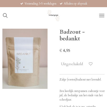
Verzending 3-5 werkdagen
Afhalen op afspraak
Ga
direct
naar
de
hoofdinhoud
Badzout -
bedankt
€ 4,95
Uitgeschakeld
Zakje (voeten)badzout met lavendel.
Een heerlijk ontspannen cadeautje voor
juf, als bedankje aan het einde van het
schooljaar.
(Ook leuk als je je zus, vriendin,