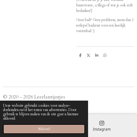
buurvrouw, collega of wie je ook wilt
bedanken!)
Geen bad? Geen probleem, neem dan 1
eetlepel badzout voor een heerlijk
voetenbad :)
D
D
S
D
e
e
h
e
l
e
a
l
e
l
r
e
n
e
n
© 2020 - 2026 Leerlantijntjes
Powered by
JouwWeb
Deze website gebruikt cookies voor analyse-
doeleinden en/of het tonen van advertenties. Door
gebruik te blijven maken van de site gaat u hiermee
akkoord.
E-mailadres
Instagram
Akkoord