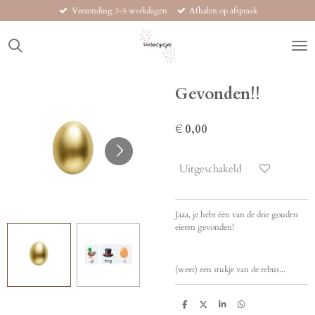
Verzending 3-5 werkdagen
Afhalen op afspraak
Ga
direct
naar
de
hoofdinhoud
Gevonden!!
€ 0,00
Uitgeschakeld
Jaaa, je hebt één van de drie gouden
eieren gevonden!
(weer) een stukje van de rebus...
D
D
S
D