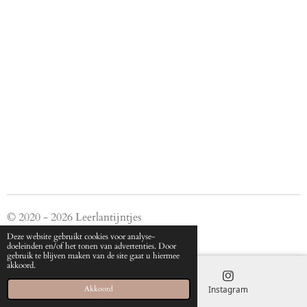
e
e
h
e
l
e
a
l
e
l
r
e
n
e
n
© 2020 - 2026 Leerlantijntjes
Powered by
JouwWeb
Deze website gebruikt cookies voor analyse-
doeleinden en/of het tonen van advertenties. Door
gebruik te blijven maken van de site gaat u hiermee
akkoord.
E-mailadres
Instagram
Akkoord